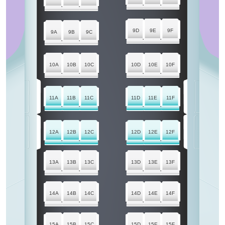
9D
9E
9F
9A
9B
9C
10A
10B
10C
10D
10E
10F
11A
11B
11C
11D
11E
11F
12A
12B
12C
12D
12E
12F
13A
13B
13C
13D
13E
13F
14A
14B
14C
14D
14E
14F
15A
15B
15C
15D
15E
15F